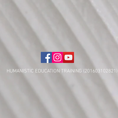
HUMANISTIC EDUCATION TRAINING (201603102821)