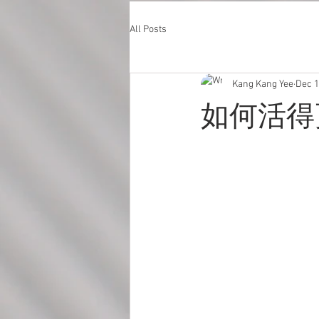
All Posts
Kang Kang Yee
Dec 1
如何活得