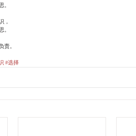
思。
识，
思。
负责。
识
#选择