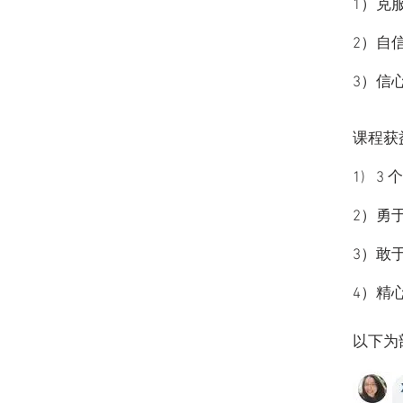
1）克
2）自
3）信
课程获
1) 
2）勇
3）敢
4）精
​以下