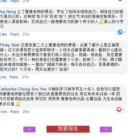
我要报名
<
>